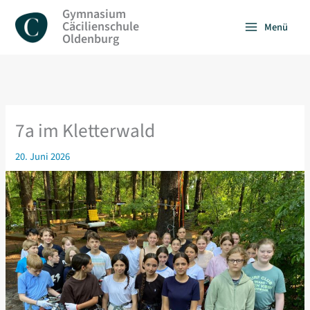
Zum
Gymnasium
Inhalt
Cäcilienschule
Menü
springen
Oldenburg
7a im Kletterwald
20. Juni 2026