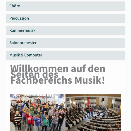
Chöre
Percussion
Kammermusik
Salonorchester
Musik & Computer
Willkommen auf den
Seiten des
Fachbereichs Musik!