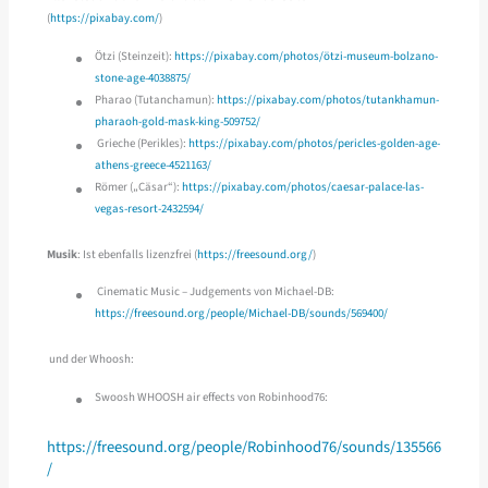
(
https://pixabay.com/
)
Ötzi (Steinzeit):
https://pixabay.com/photos/ötzi-museum-bolzano-
stone-age-4038875/
Pharao (Tutanchamun):
https://pixabay.com/photos/tutankhamun-
pharaoh-gold-mask-king-509752/
Grieche (Perikles):
https://pixabay.com/photos/pericles-golden-age-
athens-greece-4521163/
Römer („Cäsar“):
https://pixabay.com/photos/caesar-palace-las-
vegas-resort-2432594/
Musik
: Ist ebenfalls lizenzfrei (
https://freesound.org/
)
Cinematic Music – Judgements von Michael-DB:
https://freesound.org/people/Michael-DB/sounds/569400/
und der Whoosh:
Swoosh WHOOSH air effects von Robinhood76:
https://freesound.org/people/Robinhood76/sounds/135566
/