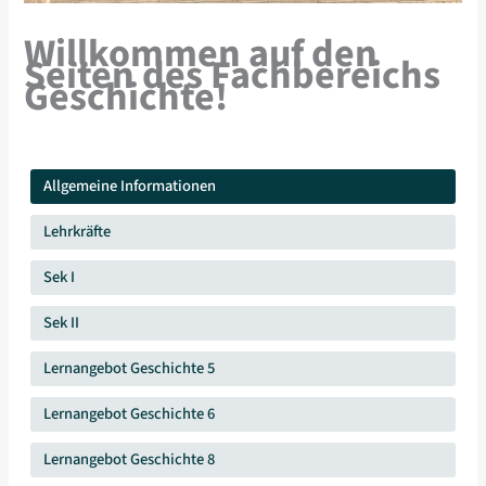
Willkommen auf den
Seiten des Fachbereichs
Geschichte!
Allgemeine Informationen
Lehrkräfte
Sek I
Sek II
Lernangebot Geschichte 5
Lernangebot Geschichte 6
Lernangebot Geschichte 8