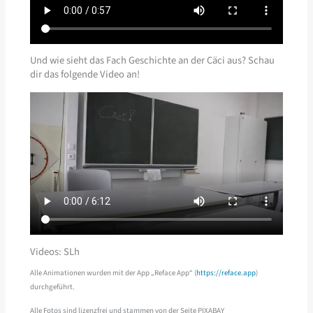
Und wie sieht das Fach Geschichte an der Cäci aus? Schau
dir das folgende Video an!
Videos: SLh
Alle Animationen wurden mit der App „Reface App“ (
https://reface.app
)
durchgeführt.
Alle Fotos sind lizenzfrei und stammen von der Seite PIXABAY