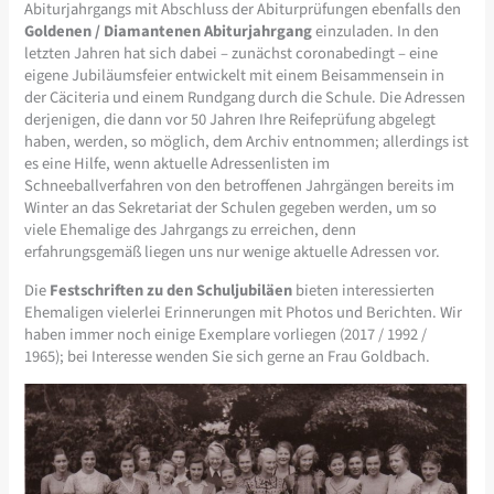
Abiturjahrgangs mit Abschluss der Abiturprüfungen ebenfalls den
Goldenen / Diamantenen Abiturjahrgang
einzuladen. In den
letzten Jahren hat sich dabei – zunächst coronabedingt – eine
eigene Jubiläumsfeier entwickelt mit einem Beisammensein in
der Cäciteria und einem Rundgang durch die Schule. Die Adressen
derjenigen, die dann vor 50 Jahren Ihre Reifeprüfung abgelegt
haben, werden, so möglich, dem Archiv entnommen; allerdings ist
es eine Hilfe, wenn aktuelle Adressenlisten im
Schneeballverfahren von den betroffenen Jahrgängen bereits im
Winter an das Sekretariat der Schulen gegeben werden, um so
viele Ehemalige des Jahrgangs zu erreichen, denn
erfahrungsgemäß liegen uns nur wenige aktuelle Adressen vor.
Die
Festschriften zu den Schuljubiläen
bieten interessierten
Ehemaligen vielerlei Erinnerungen mit Photos und Berichten. Wir
haben immer noch einige Exemplare vorliegen (2017 / 1992 /
1965); bei Interesse wenden Sie sich gerne an Frau Goldbach.