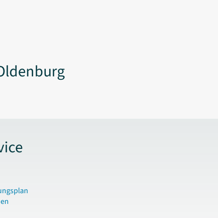
Oldenburg
vice
ungsplan
den