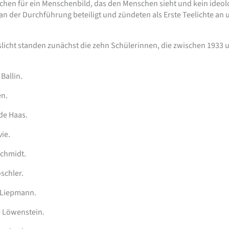
ichen für ein Menschenbild, das den Menschen sieht und kein ideol
n der Durchführung beteiligt und zündeten als Erste Teelichte an 
slicht standen zunächst die zehn Schülerinnen, die zwischen 1933
Ballin.
en.
de Haas.
vie.
schmidt.
schler.
g Liepmann.
e Löwenstein.