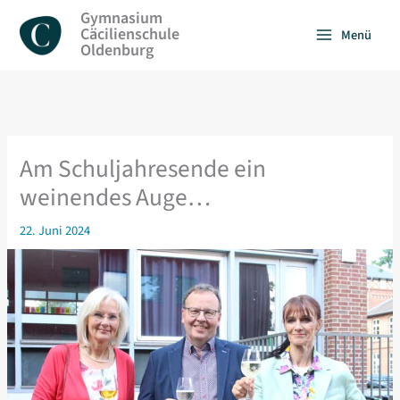
Zum
Gymnasium
Inhalt
Cäcilienschule
Menü
springen
Oldenburg
Am Schuljahresende ein
weinendes Auge…
22. Juni 2024