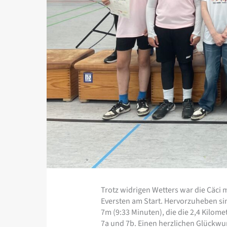
Trotz widrigen Wetters war die Cäci 
Eversten am Start. Hervorzuheben sin
7m (9:33 Minuten), die die 2,4 Kilom
7a und 7b. Einen herzlichen Glückwun