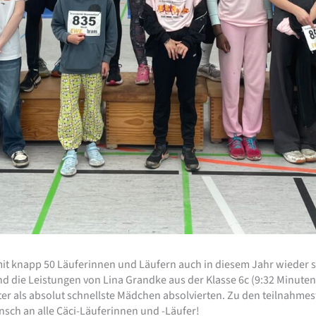
mit knapp 50 Läuferinnen und Läufern auch in diesem Jahr wieder s
d die Leistungen von Lina Grandke aus der Klasse 6c (9:32 Minuten
eter als absolut schnellste Mädchen absolvierten. Zu den teilnahmes
sch an alle Cäci-Läuferinnen und -Läufer!