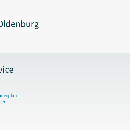
Oldenburg
vice
ungsplan
den