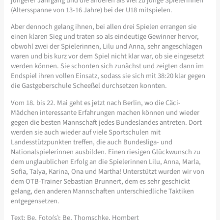
jüngerer Jahrgang und die anderen als viel zu junge Spielerinnen
(Altersspanne von 13-16 Jahre) bei der U18 mitspielen.
Aber dennoch gelang ihnen, bei allen drei Spielen errangen sie
einen klaren Sieg und traten so als eindeutige Gewinner hervor,
obwohl zwei der Spielerinnen, Lilu und Anna, sehr angeschlagen
waren und bis kurz vor dem Spiel nicht klar war, ob sie eingesetzt
werden können. Sie schonten sich zunächst und zeigten dann im
Endspiel ihren vollen Einsatz, sodass sie sich mit 38:20 klar gegen
die Gastgeberschule Scheeßel durchsetzen konnten.
Vom 18. bis 22. Mai geht es jetzt nach Berlin, wo die Cäci-
Mädchen interessante Erfahrungen machen können und wieder
gegen die besten Mannschaft jedes Bundeslandes antreten. Dort
werden sie auch wieder auf viele Sportschulen mit
Landesstützpunkten treffen, die auch Bundesliga- und
Nationalspielerinnen ausbilden. Einen riesigen Glückwunsch zu
dem unglaublichen Erfolg an die Spielerinnen Lilu, Anna, Marla,
Sofia, Talya, Karina, Ona und Martha! Unterstützt wurden wir von
dem OTB-Trainer Sebastian Brunnert, dem es sehr geschickt
gelang, den anderen Mannschaften unterschiedliche Taktiken
entgegensetzen.
Text: Be, Foto(s): Be, Thomschke, Hombert