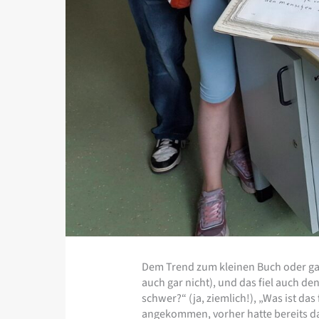
Dem Trend zum kleinen Buch oder gar 
auch gar nicht), und das fiel auch d
schwer?“ (ja, ziemlich!), „Was ist das
angekommen, vorher hatte bereits das