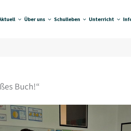
Aktuell
Über uns
Schulleben
Unterricht
In
oßes Buch!“