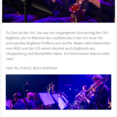
Zu Gast an der Uni. Das war am vergangenen Donnerstag die Cäci-
BigBand, die im Rahmen des Jazzfestivals in der Uni-Aula Teil
eines großen BigBand-Treffens sein durfte. Neben alten Bekannten
vom NGO und der LFS waren diesmal auch BigBands aus
Cloppenburg und Rauderfehn dabei. Ein fulminanter Abend voller
Jazz!
Text: Ra, Foto(s): Björn Andresen