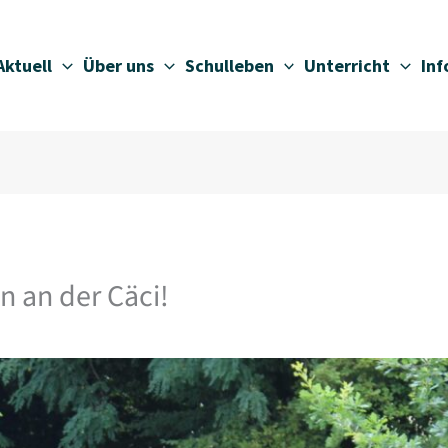
Aktuell
Über uns
Schulleben
Unterricht
In
 an der Cäci!