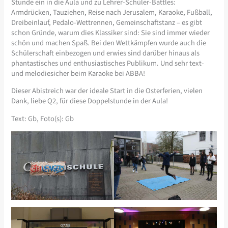
Stunde ein in die Aula und zu Lehrer-Schüler-Battles:
Armdrücken, Tauziehen, Reise nach Jerusalem, Karaoke, Fußball,
Dreibeinlauf, Pedalo-Wettrennen, Gemeinschaftstanz – es gibt
schon Gründe, warum dies Klassiker sind: Sie sind immer wieder
schön und machen Spaß. Bei den Wettkämpfen wurde auch die
Schülerschaft einbezogen und erwies sind darüber hinaus als
phantastisches und enthusiastisches Publikum. Und sehr text-
und melodiesicher beim Karaoke bei ABBA!
Dieser Abistreich war der ideale Start in die Osterferien, vielen
Dank, liebe Q2, für diese Doppelstunde in der Aula!
Text: Gb, Foto(s): Gb