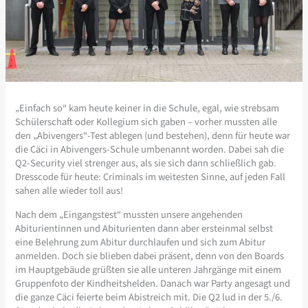
„Einfach so“ kam heute keiner in die Schule, egal, wie strebsam
Schülerschaft oder Kollegium sich gaben – vorher mussten alle
den „Abivengers“-Test ablegen (und bestehen), denn für heute war
die Cäci in Abivengers-Schule umbenannt worden. Dabei sah die
Q2-Security viel strenger aus, als sie sich dann schließlich gab.
Dresscode für heute: Criminals im weitesten Sinne, auf jeden Fall
sahen alle wieder toll aus!
Nach dem „Eingangstest“ mussten unsere angehenden
Abiturientinnen und Abiturienten dann aber ersteinmal selbst
eine Belehrung zum Abitur durchlaufen und sich zum Abitur
anmelden. Doch sie blieben dabei präsent, denn von den Boards
im Hauptgebäude grüßten sie alle unteren Jahrgänge mit einem
Gruppenfoto der Kindheitshelden. Danach war Party angesagt und
die ganze Cäci feierte beim Abistreich mit. Die Q2 lud in der 5./6.