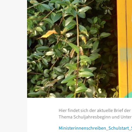
Hier findet sich der aktuelle Brief d
Thema Schuljahresbeginn und Unterr
Ministerinnenschreiben_Schulstart