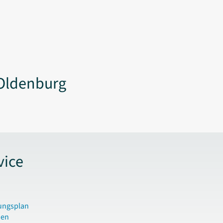
Oldenburg
vice
ungsplan
den