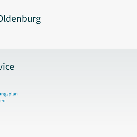
Oldenburg
vice
ungsplan
den