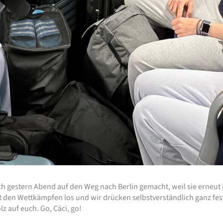
 gestern Abend auf den Weg nach Berlin gemacht, weil sie erneut 
it den Wettkämpfen los und wir drücken selbstverständlich ganz f
z auf euch. Go, Cäci, go!