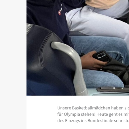
Unsere Basketballmädchen haben sich
für Olympia stehen! Heute geht es m
des Einzugs ins Bundesfinale sehr stol