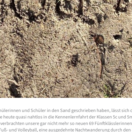
hülerinnen und Schüler in den Sand geschrieben haben, lässt sich 
e heute quasi nahtlos in die Kennenlernfahrt der Klassen 5c und 
rbrachten unsere gar nicht mehr so neuen 69 Fünftklässlerinnen 
 Fuß- und Volleyball, eine ausgedehnte Nachtwanderung durch den