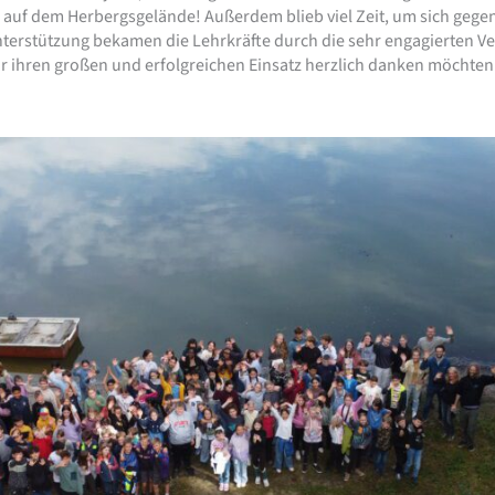
 auf dem Herbergsgelände! Außerdem blieb viel Zeit, um sich gege
nterstützung bekamen die Lehrkräfte durch die sehr engagierten V
für ihren großen und erfolgreichen Einsatz herzlich danken möchten