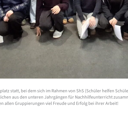
platz statt, bei dem sich im Rahmen von ShS (Schüler helfen Schül
ichen aus den unteren Jahrgängen für Nachhilfeunterricht zusam
llen Gruppierungen viel Freude und Erfolg bei ihrer Arbeit!