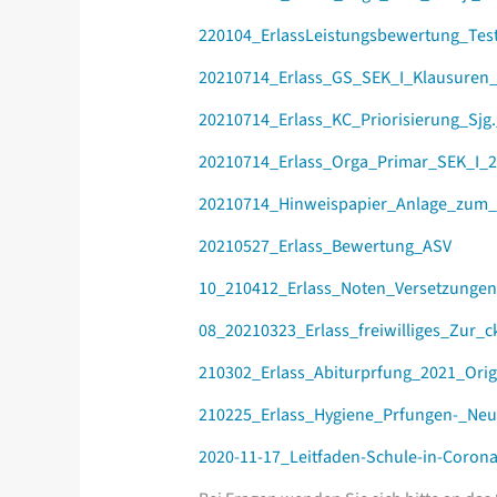
220104_ErlassLeistungsbewertung_Test
20210714_Erlass_GS_SEK_I_Klausuren
20210714_Erlass_KC_Priorisierung_Sjg.
20210714_Erlass_Orga_Primar_SEK_I_
20210714_Hinweispapier_Anlage_zum_
20210527_Erlass_Bewertung_ASV
10_210412_Erlass_Noten_Versetzungen
08_20210323_Erlass_freiwilliges_Zur_
210302_Erlass_Abiturprfung_2021_Orig
210225_Erlass_Hygiene_Prfungen-_Neu
2020-11-17_Leitfaden-Schule-in-Coron