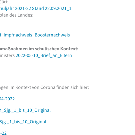
Cäci:
huljahr 2021-22 Stand 22.09.2021_1
plan des Landes:
st_Impfnachweis_Boosternachweis
namaßnahmen im schulischen Kontext:
inisters
2022-05-10_Brief_an_Eltern
en im Kontext von Corona finden sich hier:
04-2022
n_Sjg._1_bis_10_Original
jg._1_bis_10_Original
-22