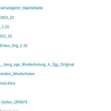
verweigerer_Haertefaelle
_2021_22
_1-10
2021_22
Erlass_Org_1-10
__berg_nge_Wiederholung_4._Sjg._Original
cktreten_Wiederholen
inal.docx
a-Zeiten_UPDATE