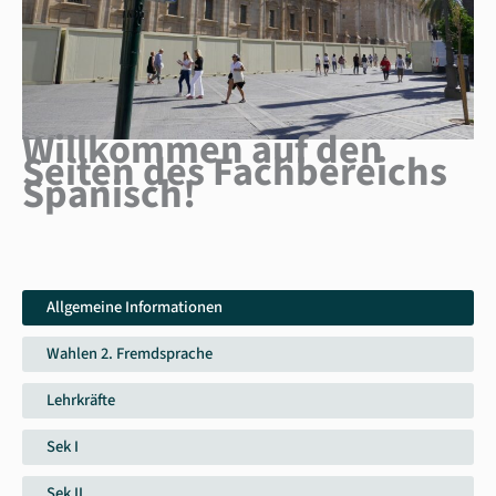
Willkommen auf den
Seiten des Fachbereichs
Spanisch!
Allgemeine Informationen
Wahlen 2. Fremdsprache
Lehrkräfte
Sek I
Sek II