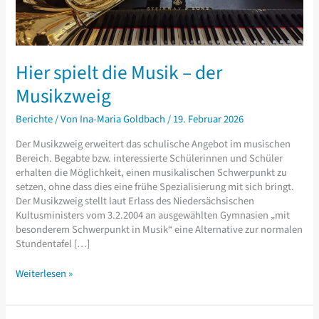
Hier spielt die Musik – der
Musikzweig
Berichte
/ Von
Ina-Maria Goldbach
/
19. Februar 2026
Der Musikzweig erweitert das schulische Angebot im musischen
Bereich. Begabte bzw. interessierte Schülerinnen und Schüler
erhalten die Möglichkeit, einen musikalischen Schwerpunkt zu
setzen, ohne dass dies eine frühe Spezialisierung mit sich bringt.
Der Musikzweig stellt laut Erlass des Niedersächsischen
Kultusministers vom 3.2.2004 an ausgewählten Gymnasien „mit
besonderem Schwerpunkt in Musik“ eine Alternative zur normalen
Stundentafel […]
Hier
Weiterlesen »
spielt
die
Musik