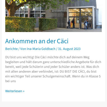
Ankommen an der Cäci
Berichte
/ Von
Ina-Maria Goldbach
/
31. August 2023
DU bist uns wichtig! Die Cäci möchte dich auf deinem Weg
begleiten und hält darum ganz unterschiedliche Angebote für dich
bereit, weil jede Schülerin und jeder Schüler anders ist. Was dich
mit allen anderen aber verbindet, ist: DU BIST DIE CÄCI, du bist
ein wichtiger Teil unserer Schulgemeinschaft. Wenn du in Klasse 5
bei uns
Ankommen
Weiterlesen »
an
der
Cäci