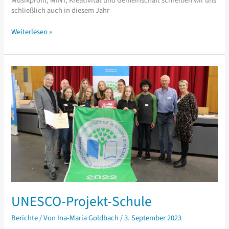
Musikprofil, MINT, Kreativität und Gemeinschaft schreiben wir uns
schließlich auch in diesem Jahr
Infoseite
Weiterlesen »
für
Viertklässlerinnen
und
-
klässler
2026
UNESCO-Projekt-Schule
Berichte
/ Von
Ina-Maria Goldbach
/
3. September 2023