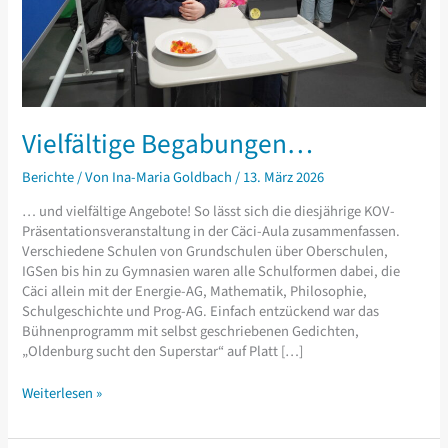
Vielfältige Begabungen…
Berichte
/ Von
Ina-Maria Goldbach
/
13. März 2026
… und vielfältige Angebote! So lässt sich die diesjährige KOV-
Präsentationsveranstaltung in der Cäci-Aula zusammenfassen.
Verschiedene Schulen von Grundschulen über Oberschulen,
IGSen bis hin zu Gymnasien waren alle Schulformen dabei, die
Cäci allein mit der Energie-AG, Mathematik, Philosophie,
Schulgeschichte und Prog-AG. Einfach entzückend war das
Bühnenprogramm mit selbst geschriebenen Gedichten,
„Oldenburg sucht den Superstar“ auf Platt […]
Vielfältige
Weiterlesen »
Begabungen…