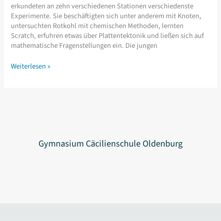
erkundeten an zehn verschiedenen Stationen verschiedenste
Experimente. Sie beschäftigten sich unter anderem mit Knoten,
untersuchten Rotkohl mit chemischen Methoden, lernten
Scratch, erfuhren etwas über Plattentektonik und ließen sich auf
mathematische Fragenstellungen ein. Die jungen
KOV-
Weiterlesen »
Forscherforum
in
der
Cäci
Gymnasium Cäcilienschule Oldenburg