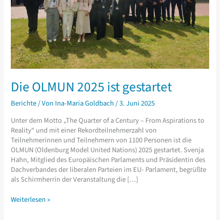
Die OLMUN 2025 ist gestartet
Berichte
/ Von
Ina-Maria Goldbach
/
3. Juni 2025
Unter dem Motto „The Quarter of a Century – From Aspirations to
Reality“ und mit einer Rekordteilnehmerzahl von
Teilnehmerinnen und Teilnehmern von 1100 Personen ist die
OLMUN (Oldenburg Model United Nations) 2025 gestartet. Svenja
Hahn, Mitglied des Europäischen Parlaments und Präsidentin des
Dachverbandes der liberalen Parteien im EU- Parlament, begrüßte
als Schirmherrin der Veranstaltung die […]
Die
Weiterlesen »
OLMUN
2025