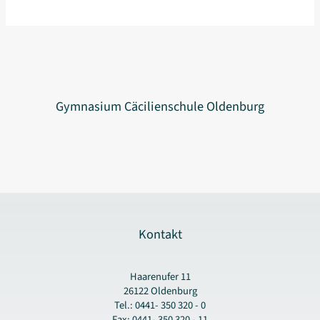
als
Internationale
Umweltschule
in
Europa
Gymnasium Cäcilienschule Oldenburg
Kontakt
Haarenufer 11
26122 Oldenburg
Tel.: 0441- 350 320 - 0
Fax: 0441- 350 320 - 11