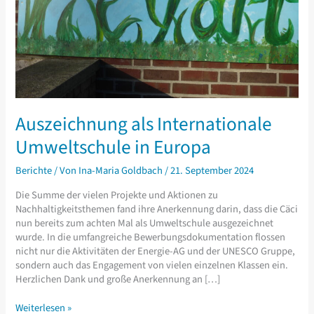
Auszeichnung als Internationale
Umweltschule in Europa
Berichte
/ Von
Ina-Maria Goldbach
/
21. September 2024
Die Summe der vielen Projekte und Aktionen zu
Nachhaltigkeitsthemen fand ihre Anerkennung darin, dass die Cäci
nun bereits zum achten Mal als Umweltschule ausgezeichnet
wurde. In die umfangreiche Bewerbungsdokumentation flossen
nicht nur die Aktivitäten der Energie-AG und der UNESCO Gruppe,
sondern auch das Engagement von vielen einzelnen Klassen ein.
Herzlichen Dank und große Anerkennung an […]
Auszeichnung
Weiterlesen »