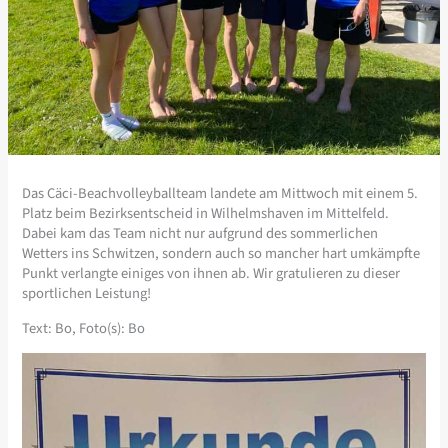
Das Cäci-Beachvolleyballteam landete am Mittwoch mit einem 5.
Platz beim Bezirksentscheid in Wilhelmshaven im Mittelfeld.
Dabei kam das Team nicht nur aufgrund des sommerlichen
Wetters ins Schwitzen, sondern auch so mancher hart umkämpfte
Punkt verlangte einiges von ihnen ab. Wir gratulieren zu dieser
sportlichen Leistung!
Text: Bo, Foto(s): Bo