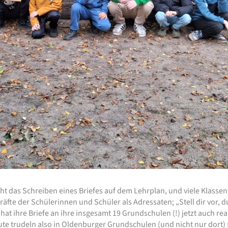
ht das Schreiben eines Briefes auf dem Lehrplan, und viele Klassen
fte der Schülerinnen und Schüler als Adressaten; „Stell dir vor, du
hat ihre Briefe an ihre insgesamt 19 Grundschulen (!) jetzt auch r
e trudeln also in Oldenburger Grundschulen (und nicht nur dort) se