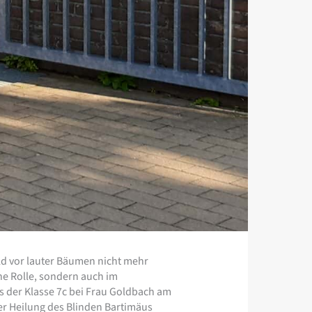
ald vor lauter Bäumen nicht mehr
ne Rolle, sondern auch im
 der Klasse 7c bei Frau Goldbach am
er Heilung des Blinden Bartimäus