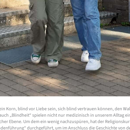
ein Korn, blind vor Liebe sein, sich blind vertrauen können, den W
ch „Blindheit“ spielen nicht nur medizinisch in unserem Alltag ei
cher Ebene. Um dem ein wenig nachzuspüren, hat der Religionskurs
lindenführung“ durchgeführt, um im Anschluss die Geschichte von d