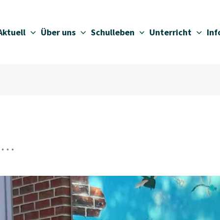
Aktuell
Über uns
Schulleben
Unterricht
In
en…