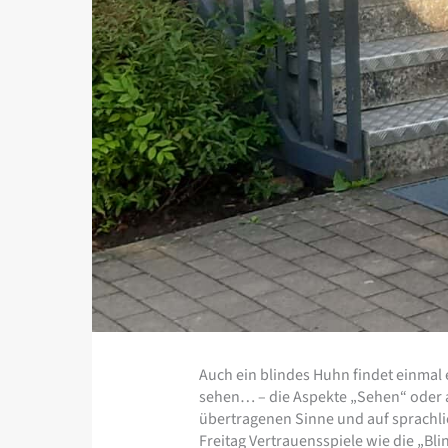
Auch ein blindes Huhn findet einmal 
sehen… – die Aspekte „Sehen“ oder au
übertragenen Sinne und auf sprachli
Freitag Vertrauensspiele wie die „B