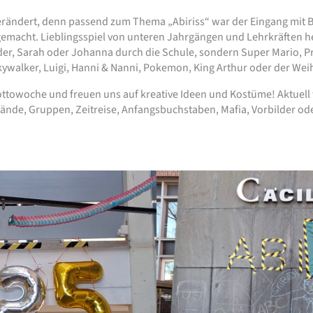
erändert, denn passend zum Thema „Abiriss“ war der Eingang mit 
gemacht. Lieblingsspiel von unteren Jahrgängen und Lehrkräften he
der, Sarah oder Johanna durch die Schule, sondern Super Mario, Pri
kywalker, Luigi, Hanni & Nanni, Pokemon, King Arthur oder der W
ttowoche und freuen uns auf kreative Ideen und Kostüme! Aktuell 
de, Gruppen, Zeitreise, Anfangsbuchstaben, Mafia, Vorbilder ode