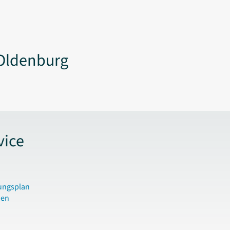
Oldenburg
vice
ungsplan
den