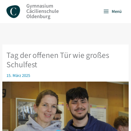
Zum
Gymnasium
Inhalt
Cäcilienschule
Menü
springen
Oldenburg
Tag der offenen Tür wie großes
Schulfest
15. März 2025