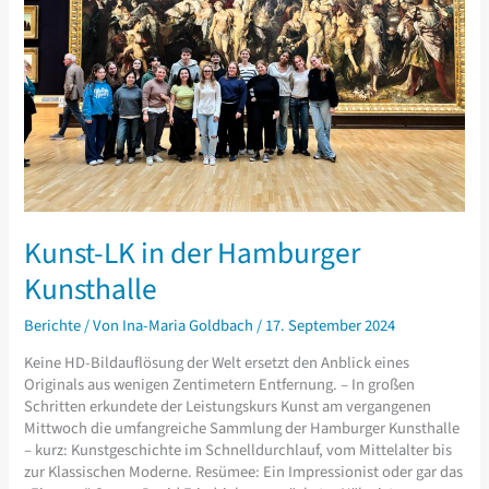
Kunst-LK in der Hamburger
Kunsthalle
Berichte
/ Von
Ina-Maria Goldbach
/
17. September 2024
Keine HD-Bildauflösung der Welt ersetzt den Anblick eines
Originals aus wenigen Zentimetern Entfernung. – In großen
Schritten erkundete der Leistungskurs Kunst am vergangenen
Mittwoch die umfangreiche Sammlung der Hamburger Kunsthalle
– kurz: Kunstgeschichte im Schnelldurchlauf, vom Mittelalter bis
zur Klassischen Moderne. Resümee: Ein Impressionist oder gar das