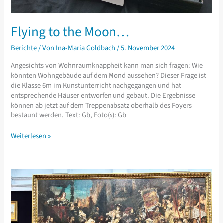
Flying to the Moon…
Berichte
/ Von
Ina-Maria Goldbach
/
5. November 2024
Angesichts von Wohnraumknappheit kann man sich fragen: Wie
könnten Wohngebäude auf dem Mond aussehen? Dieser Frage ist
die Klasse 6m im Kunstunterricht nachgegangen und hat
entsprechende Häuser entworfen und gebaut. Die Ergebnisse
können ab jetzt auf dem Treppenabsatz oberhalb des Foyers
bestaunt werden. Text: Gb, Foto(s): Gb
Flying
Weiterlesen »
to
the
Moon…