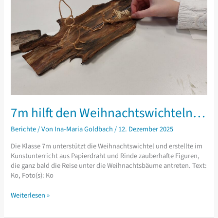
7m hilft den Weihnachtswichteln…
Berichte
/ Von
Ina-Maria Goldbach
/
12. Dezember 2025
Die Klasse 7m unterstützt die Weihnachtswichtel und erstellte im
Kunstunterricht aus Papierdraht und Rinde zauberhafte Figuren,
die ganz bald die Reise unter die Weihnachtsbäume antreten. Text:
Ko, Foto(s): Ko
7m
Weiterlesen »
hilft
den