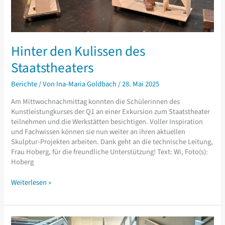
Hinter den Kulissen des
Staatstheaters
Berichte
/ Von
Ina-Maria Goldbach
/
28. Mai 2025
Am Mittwochnachmittag konnten die Schülerinnen des
Kunstleistungkurses der Q1 an einer Exkursion zum Staatstheater
teilnehmen und die Werkstätten besichtigen. Voller Inspiration
und Fachwissen können sie nun weiter an ihren aktuellen
Skulptur-Projekten arbeiten. Dank geht an die technische Leitung,
Frau Hoberg, für die freundliche Unterstützung! Text: Wi, Foto(s):
Hoberg
Hinter
Weiterlesen »
den
Kulissen
des
Staatstheaters