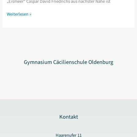
„Eismeer“ Caspar David Friedrichs aus nächster Nähe ist
Kunst-
Weiterlesen »
LK
in
der
Hamburger
Kunsthalle
Gymnasium Cäcilienschule Oldenburg
Kontakt
Haarenufer 11