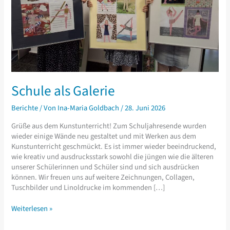
Schule als Galerie
Berichte
/ Von
Ina-Maria Goldbach
/
28. Juni 2026
Grüße aus dem Kunstunterricht! Zum Schuljahresende wurden
wieder einige Wände neu gestaltet und mit Werken aus dem
Kunstunterricht geschmückt. Es ist immer wieder beeindruckend,
wie kreativ und ausdrucksstark sowohl die jüngen wie die älteren
unserer Schülerinnen und Schüler sind und sich ausdrücken
können. Wir freuen uns auf weitere Zeichnungen, Collagen,
Tuschbilder und Linoldrucke im kommenden […]
Schule
Weiterlesen »
als
Galerie