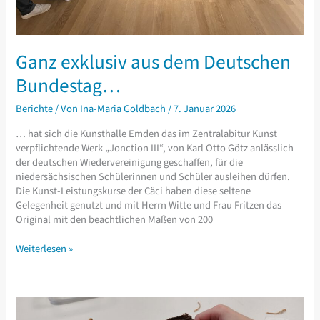
Ganz exklusiv aus dem Deutschen
Bundestag…
Berichte
/ Von
Ina-Maria Goldbach
/
7. Januar 2026
… hat sich die Kunsthalle Emden das im Zentralabitur Kunst
verpflichtende Werk „Jonction III“, von Karl Otto Götz anlässlich
der deutschen Wiedervereinigung geschaffen, für die
niedersächsischen Schülerinnen und Schüler ausleihen dürfen.
Die Kunst-Leistungskurse der Cäci haben diese seltene
Gelegenheit genutzt und mit Herrn Witte und Frau Fritzen das
Original mit den beachtlichen Maßen von 200
Ganz
Weiterlesen »
exklusiv
aus
dem
Deutschen
Bundestag…