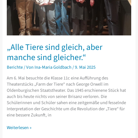
„Alle Tiere sind gleich, aber
manche sind gleicher.“
Berichte
/ Von
Ina-Maria Goldbach
/
9. Mai 2025
Am 6. Mai besuchte die Klasse 11c eine Aufführung des
Theaterstücks „Farm der Tiere“ nach George Orwell im
Oldenburgischen Staatstheater. Das 1945 erschienene Stück hat
auch bis heute nichts von seiner Brisanz verloren. Die
Schülerinnen und Schüler sahen eine zeitgemäße und fesselnde
Interpretation der Geschichte um die Revolution der „Tiere“ für
eine bessere Zukunft, in
„Alle
Weiterlesen »
Tiere