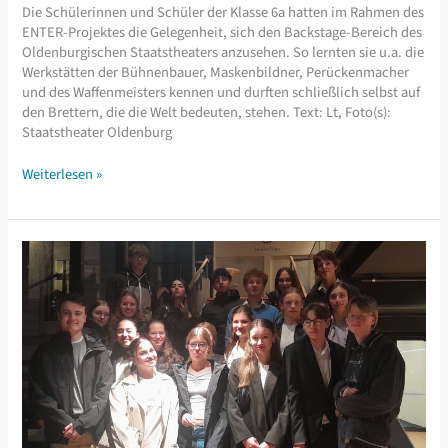
Die Schülerinnen und Schüler der Klasse 6a hatten im Rahmen des
ENTER-Projektes die Gelegenheit, sich den Backstage-Bereich des
Oldenburgischen Staatstheaters anzusehen. So lernten sie u.a. die
Werkstätten der Bühnenbauer, Maskenbildner, Perückenmacher
und des Waffenmeisters kennen und durften schließlich selbst auf
den Brettern, die die Welt bedeuten, stehen. Text: Lt, Foto(s):
Staatstheater Oldenburg
Auf
Weiterlesen »
den
Brettern,
die
die
Welt
bedeuten