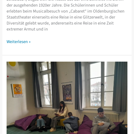
der ausgehenden 1920er Jahre. Die Schülerinnen und Schüler
erlebten beim Musicalbesuch von „Cabaret“ im Oldenburgischen
Staatstheater einerseits eine Reise in eine Glitzerwelt, in der
Diversität gelebt wurde, andererseits eine Reise in eine Zeit
extremer Armut und in
„Willkommen,
Weiterlesen »
Bienvenue,
Welcome,
…“