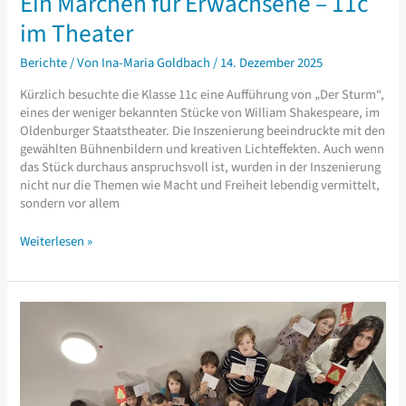
Ein Märchen für Erwachsene – 11c
im Theater
Berichte
/ Von
Ina-Maria Goldbach
/
14. Dezember 2025
Kürzlich besuchte die Klasse 11c eine Aufführung von „Der Sturm“,
eines der weniger bekannten Stücke von William Shakespeare, im
Oldenburger Staatstheater. Die Inszenierung beeindruckte mit den
gewählten Bühnenbildern und kreativen Lichteffekten. Auch wenn
das Stück durchaus anspruchsvoll ist, wurden in der Inszenierung
nicht nur die Themen wie Macht und Freiheit lebendig vermittelt,
sondern vor allem
Ein
Weiterlesen »
Märchen
für
Erwachsene
–
11c
im
Theater