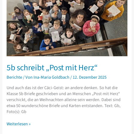
5b schreibt „Post mit Herz“
Berichte
/ Von
Ina-Maria Goldbach
/
12. Dezember 2025
Und auch das ist der Cäci-Geist: an andere denken. So hat die
Klasse 5b Briefe geschrieben und an Menschen „Post mit Herz“
verschickt, die an Weihnachten alleine sein werden. Dabei sind
etwa 50 wunderschöne Briefe und Karten entstanden. Text: Gb,
Foto(s): Gb
5b
Weiterlesen »
schreibt