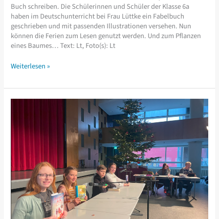
Buch schreiben. Die Schülerinnen und Schüler der Klasse 6a
haben im Deutschunterricht bei Frau Lüttke ein Fabelbuch
geschrieben und mit passenden Illustrationen versehen. Nun
können die Ferien zum Lesen genutzt werden. Und zum Pflanzen
eines Baumes… Text: Lt, Foto(s): Lt
Die
Weiterlesen »
6a
schreibt
einfach
FABELhaft