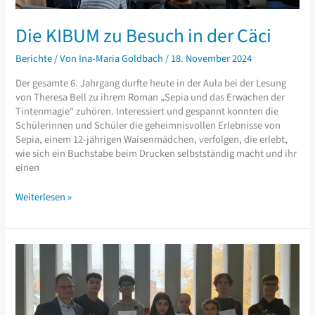
Die KIBUM zu Besuch in der Cäci
Berichte
/ Von
Ina-Maria Goldbach
/
18. November 2024
Der gesamte 6. Jahrgang durfte heute in der Aula bei der Lesung
von Theresa Bell zu ihrem Roman „Sepia und das Erwachen der
Tintenmagie“ zuhören. Interessiert und gespannt konnten die
Schülerinnen und Schüler die geheimnisvollen Erlebnisse von
Sepia, einem 12-jährigen Waisenmädchen, verfolgen, die erlebt,
wie sich ein Buchstabe beim Drucken selbstständig macht und ihr
einen
Die
Weiterlesen »
KIBUM
zu
Besuch
in
der
Cäci