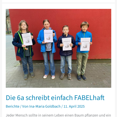
sind
gleich,
aber
manche
sind
gleicher.“
Die 6a schreibt einfach FABELhaft
Berichte
/ Von
Ina-Maria Goldbach
/
11. April 2025
Jeder Mensch sollte in seinem Leben einen Baum pflanzen und ein