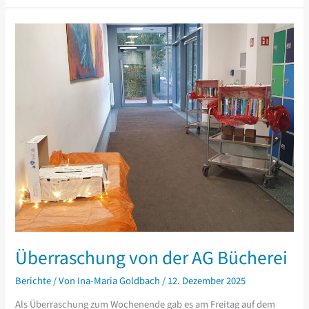
„Post
mit
Herz“
Überraschung von der AG Bücherei
Berichte
/ Von
Ina-Maria Goldbach
/
12. Dezember 2025
Als Überraschung zum Wochenende gab es am Freitag auf dem