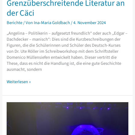
Grenzüberschreitende Literatur an
der Cäci
Berichte
/ Von
Ina-Maria Goldbach
/
4. November 2024
„Angelina – Politikerin – aufgesetzt freundlich“ oder auch „Edgar –
Dachdecker – manisch“: Dies sind die Kurzbeschreibungen der
Figuren, die die Schülerinnen und Schüler des Deutsch-Kurses
von Dr. Ute Röller im Schreibworkshop mit dem Schriftsteller
Domenico Müllensiefen entwickelt haben. Dieser vertritt die
These, dass es nicht die Handlung ist, die eine gute Geschichte
ausmacht, sondern
Grenzüberschreitende
Weiterlesen »
Literatur
an
der
Cäci