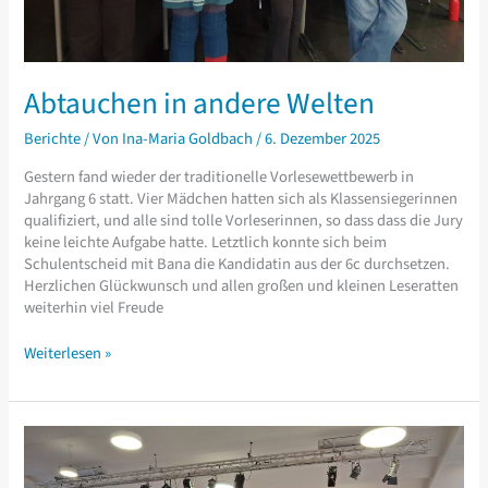
Abtauchen in andere Welten
Berichte
/ Von
Ina-Maria Goldbach
/
6. Dezember 2025
Gestern fand wieder der traditionelle Vorlesewettbewerb in
Jahrgang 6 statt. Vier Mädchen hatten sich als Klassensiegerinnen
qualifiziert, und alle sind tolle Vorleserinnen, so dass dass die Jury
keine leichte Aufgabe hatte. Letztlich konnte sich beim
Schulentscheid mit Bana die Kandidatin aus der 6c durchsetzen.
Herzlichen Glückwunsch und allen großen und kleinen Leseratten
weiterhin viel Freude
Abtauchen
Weiterlesen »
in
andere
Welten