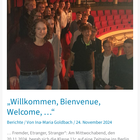
„Willkommen, Bienvenue,
Welcome, …“
Berichte
/ Von
Ina-Maria Goldbach
/
24. November 2024
… Fremder, Etranger, Stranger“: Am Mittwochabend, den
20.11.2024, begab sich die Klasse 11c auf eine Zeitreise ins Berlin