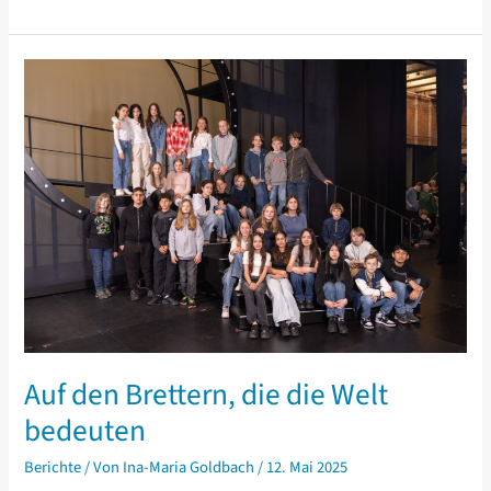
der
6a
–
der
Cäci-
Geist
lebt!
Auf den Brettern, die die Welt
bedeuten
Berichte
/ Von
Ina-Maria Goldbach
/
12. Mai 2025