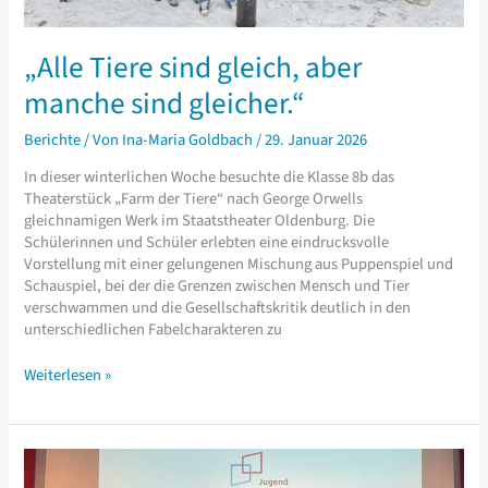
„Alle Tiere sind gleich, aber
manche sind gleicher.“
Berichte
/ Von
Ina-Maria Goldbach
/
29. Januar 2026
In dieser winterlichen Woche besuchte die Klasse 8b das
Theaterstück „Farm der Tiere“ nach George Orwells
gleichnamigen Werk im Staatstheater Oldenburg. Die
Schülerinnen und Schüler erlebten eine eindrucksvolle
Vorstellung mit einer gelungenen Mischung aus Puppenspiel und
Schauspiel, bei der die Grenzen zwischen Mensch und Tier
verschwammen und die Gesellschaftskritik deutlich in den
unterschiedlichen Fabelcharakteren zu
„Alle
Weiterlesen »
Tiere
sind
gleich,
aber
manche