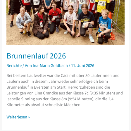
Brunnenlauf 2026
Berichte
/ Von
Ina-Maria Goldbach
/
11. Juni 2026
Bei bestem Laufwetter war die Cäci mit über 80 Läuferinnen und
Läufern auch in diesem Jahr wieder sehr erfolgreich beim
Brunnenlauf in Eversten am Start. Hervorzuheben sind die
Leistungen von Lina Grandke aus der Klasse 7c (9:35 Minuten) und
Isabelle Sinning aus der Klasse 8m (9:54 Minuten), die die 2,4
Kilometer als absolut schnellste Mädchen
Brunnenlauf
Weiterlesen »
2026