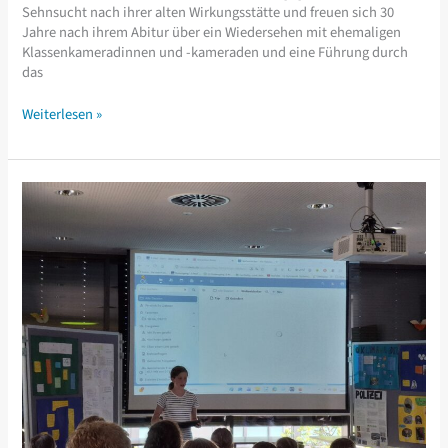
Sehnsucht nach ihrer alten Wirkungsstätte und freuen sich 30
Jahre nach ihrem Abitur über ein Wiedersehen mit ehemaligen
Klassenkameradinnen und -kameraden und eine Führung durch
das
30
Weiterlesen »
Jahre
Abitur