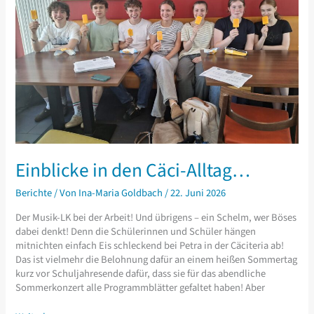
Einblicke in den Cäci-Alltag…
Berichte
/ Von
Ina-Maria Goldbach
/
22. Juni 2026
Der Musik-LK bei der Arbeit! Und übrigens – ein Schelm, wer Böses
dabei denkt! Denn die Schülerinnen und Schüler hängen
mitnichten einfach Eis schleckend bei Petra in der Cäciteria ab!
Das ist vielmehr die Belohnung dafür an einem heißen Sommertag
kurz vor Schuljahresende dafür, dass sie für das abendliche
Sommerkonzert alle Programmblätter gefaltet haben! Aber