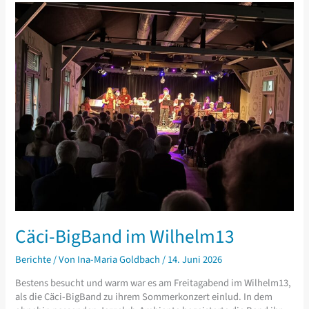
Cäci-BigBand im Wilhelm13
Berichte
/ Von
Ina-Maria Goldbach
/
14. Juni 2026
Bestens besucht und warm war es am Freitagabend im Wilhelm13,
als die Cäci-BigBand zu ihrem Sommerkonzert einlud. In dem