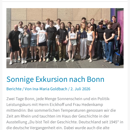
Sonnige Exkursion nach Bonn
Berichte
/ Von
Ina-Maria Goldbach
/
2. Juli 2026
Zwei Tage Bonn, jede Menge Sonnenschein und ein Politik-
Leistungskurs mit Herrn Eickhoff und Frau Hedenkamp
mittendrin: Bei sommerlichen Temperaturen genossen wir die
Zeit am Rhein und tauchten im Haus der Geschichte in der
Ausstellung „Du bist Teil der Geschichte. Deutschland seit 1945“ in
die deutsche Vergangenheit ein. Dabei wurde auch die alte