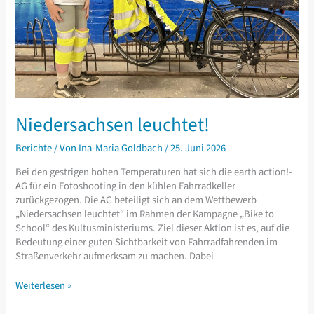
Niedersachsen leuchtet!
Berichte
/ Von
Ina-Maria Goldbach
/
25. Juni 2026
Bei den gestrigen hohen Temperaturen hat sich die earth action!-
AG für ein Fotoshooting in den kühlen Fahrradkeller
zurückgezogen. Die AG beteiligt sich an dem Wettbewerb
„Niedersachsen leuchtet“ im Rahmen der Kampagne „Bike to
School“ des Kultusministeriums. Ziel dieser Aktion ist es, auf die
Bedeutung einer guten Sichtbarkeit von Fahrradfahrenden im
Stra­ßen­ver­kehr aufmerksam zu machen. Dabei
Niedersachsen
Weiterlesen »
leuchtet!