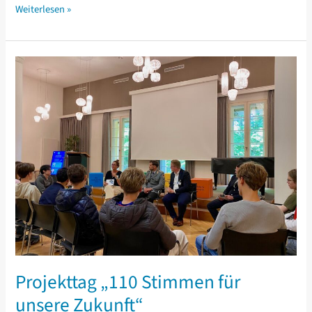
Adieu
Weiterlesen »
Abiturientia
2026!
Projekttag „110 Stimmen für
unsere Zukunft“