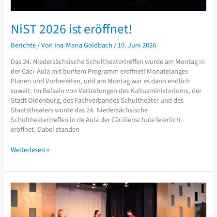
NiST 2026 ist eröffnet!
Berichte
/ Von
Ina-Maria Goldbach
/
10. Juni 2026
Das 24. Niedersächsische Schultheatertreffen wurde am Montag in
der Cäci-Aula mit buntem Programm eröffnet! Monatelanges
Planen und Vorbereiten, und am Montag war es dann endlich
soweit: Im Beisein von Vertretungen des Kultusministeriums, der
Stadt Oldenburg, des Fachverbandes Schultheater und des
Staatstheaters wurde das 24. Niedersächsische
Schultheatertreffen in de Aula der Cäcilienschule feierlich
eröffnet. Dabei standen
NiST
Weiterlesen »
2026
ist
eröffnet!