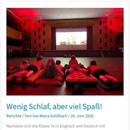
Wenig Schlaf, aber viel Spaß!
Berichte
/ Von
Ina-Maria Goldbach
/
24. Juni 2026
Nachdem sich die Klasse 7a in Englisch und Deutsch mit