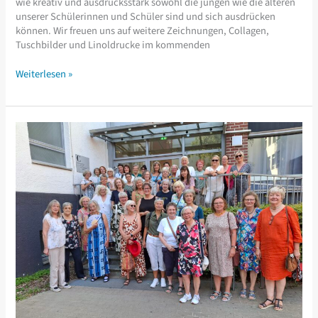
wie kreativ und ausdrucksstark sowohl die jüngen wie die älteren
unserer Schülerinnen und Schüler sind und sich ausdrücken
können. Wir freuen uns auf weitere Zeichnungen, Collagen,
Tuschbilder und Linoldrucke im kommenden
Schule
Weiterlesen »
als
Galerie