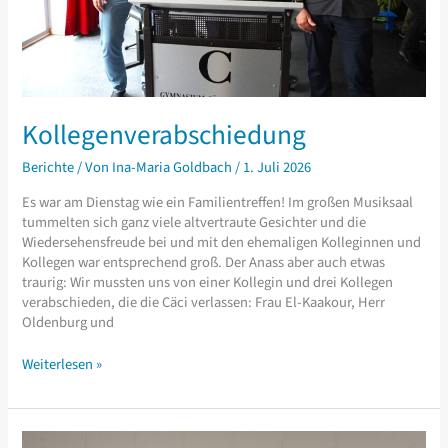
Kollegenverabschiedung
Berichte
/ Von
Ina-Maria Goldbach
/
1. Juli 2026
Es war am Dienstag wie ein Familientreffen! Im großen Musiksaal
tummelten sich ganz viele altvertraute Gesichter und die
Wiedersehensfreude bei und mit den ehemaligen Kolleginnen und
Kollegen war entsprechend groß. Der Anass aber auch etwas
traurig: Wir mussten uns von einer Kollegin und drei Kollegen
verabschieden, die die Cäci verlassen: Frau El-Kaakour, Herr
Oldenburg und
Kollegenverabschiedung
Weiterlesen »