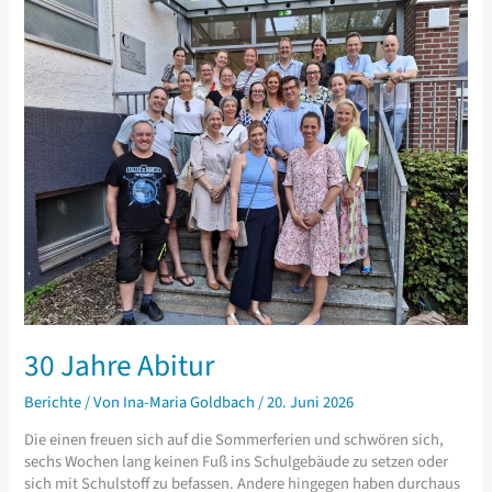
30 Jahre Abitur
Berichte
/ Von
Ina-Maria Goldbach
/
20. Juni 2026
Die einen freuen sich auf die Sommerferien und schwören sich,
sechs Wochen lang keinen Fuß ins Schulgebäude zu setzen oder
sich mit Schulstoff zu befassen. Andere hingegen haben durchaus