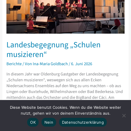
Landesbegegnung „Schulen
musizieren“
Berichte
/ Von
Ina-Maria Goldbach
/
6. Juni 2026
In diesem Jahr war Oldenburg Gastgeber der Landesbegegnung
„Schulen musizieren“, weswegen sich aus allen Ecken
Niedersachsens Ensembles auf den Weg zu uns machten – ob aus
Lingen oder Buxtehude, Wilhelmshaven oder Bad Bederkesa. Und
mittendrin auch das Orchester und die BigBand der Cäci. Am
Vormittag noch zu Gast am AGO und der IGS Flötenteich war
Diese Website benutzt Cookies. Wenn du die Website weiter
nutzt, gehen wir von deinem Einverständnis aus.
Landesbegegnung
Weiterlesen »
„Schulen
OK
Nein
Datenschutzerklärung
musizieren“