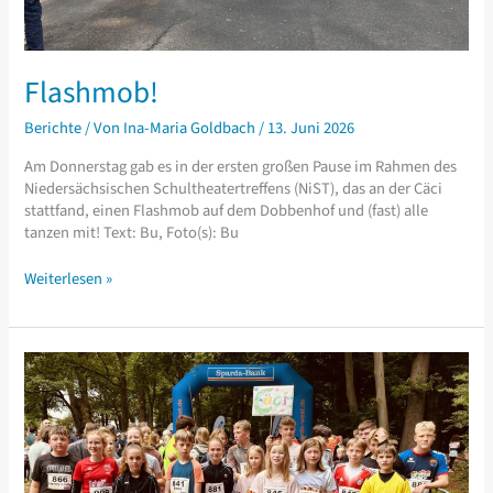
Flashmob!
Berichte
/ Von
Ina-Maria Goldbach
/
13. Juni 2026
Am Donnerstag gab es in der ersten großen Pause im Rahmen des
Niedersächsischen Schultheatertreffens (NiST), das an der Cäci
stattfand, einen Flashmob auf dem Dobbenhof und (fast) alle
tanzen mit! Text: Bu, Foto(s): Bu
Flashmob!
Weiterlesen »