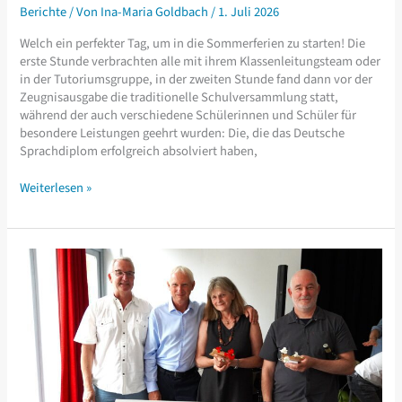
Berichte
/ Von
Ina-Maria Goldbach
/
1. Juli 2026
Welch ein perfekter Tag, um in die Sommerferien zu starten! Die
erste Stunde verbrachten alle mit ihrem Klassenleitungsteam oder
in der Tutoriumsgruppe, in der zweiten Stunde fand dann vor der
Zeugnisausgabe die traditionelle Schulversammlung statt,
während der auch verschiedene Schülerinnen und Schüler für
besondere Leistungen geehrt wurden: Die, die das Deutsche
Sprachdiplom erfolgreich absolviert haben,
Schuljahresabschluss
Weiterlesen »