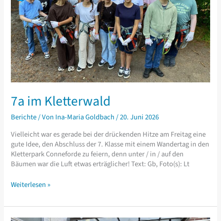
7a im Kletterwald
Berichte
/ Von
Ina-Maria Goldbach
/
20. Juni 2026
Vielleicht war es gerade bei der drückenden Hitze am Freitag eine
gute Idee, den Abschluss der 7. Klasse mit einem Wandertag in den
Kletterpark Conneforde zu feiern, denn unter / in / auf den
Bäumen war die Luft etwas erträglicher! Text: Gb, Foto(s): Lt
7a
Weiterlesen »
im
Kletterwald