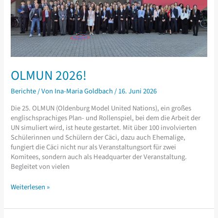
OLMUN 2026!
Berichte
/ Von
Ina-Maria Goldbach
/
16. Juni 2026
Die 25. OLMUN (Oldenburg Model United Nations), ein großes
englischsprachiges Plan- und Rollenspiel, bei dem die Arbeit der
UN simuliert wird, ist heute gestartet. Mit über 100 involvierten
Schülerinnen und Schülern der Cäci, dazu auch Ehemalige,
fungiert die Cäci nicht nur als Veranstaltungsort für zwei
Komitees, sondern auch als Headquarter der Veranstaltung.
Begleitet von vielen
OLMUN
Weiterlesen »
2026!