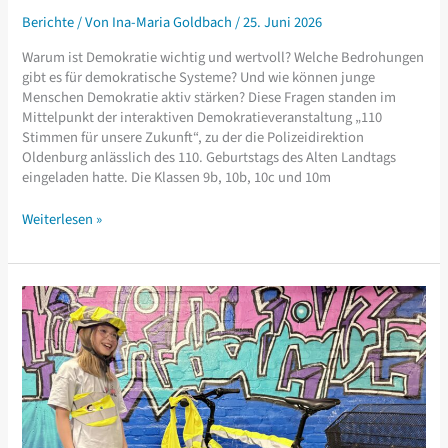
Berichte
/ Von
Ina-Maria Goldbach
/
25. Juni 2026
Warum ist Demokratie wichtig und wertvoll? Welche Bedrohungen
gibt es für demokratische Systeme? Und wie können junge
Menschen Demokratie aktiv stärken? Diese Fragen standen im
Mittelpunkt der interaktiven Demokratieveranstaltung „110
Stimmen für unsere Zukunft“, zu der die Polizeidirektion
Oldenburg anlässlich des 110. Geburtstags des Alten Landtags
eingeladen hatte. Die Klassen 9b, 10b, 10c und 10m
Projekttag
Weiterlesen »
„110
Stimmen
für
unsere
Zukunft“