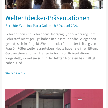
Weltentdecker-Präsentationen
Berichte
/ Von
Ina-Maria Goldbach
/
20. Juni 2026
Schülerinnen und Schüler aus Jahrgang 5, denen der reguläre
Schulstoff nicht genügt, haben in diesem Jahr die Gelegenheit
gehabt, sich im Projekt „Weltentdecker“ unter der Leitung von
Frau Dr. Röller weiter auszutoben. Heute haben sie ihren Eltern,
Geschwistern und Lehrkräften in Form von Präsentationen
vorgestellt, womit sie sich in den letzten Monaten beschäftigt
haben. Und
Weltentdecker-
Weiterlesen »
Präsentationen