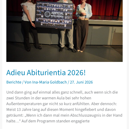
Adieu Abiturientia 2026!
Berichte
/ Von
Ina-Maria Goldbach
/
27. Juni 2026
Und dann ging auf einmal alles ganz schnell, auch wenn sich die
zwei Stunden in der warmen Aula bei sehr hohen
Außentemperaturen gar nicht so kurz anfühlten. Aber dennoch:
Meist 13 Jahre lang auf diesen Moment hingefiebert und davon
geträumt: „Wenn ich dann mal mein Abschlusszeugnis in der Hand
halte…“ Auf dem Programm standen engagierte