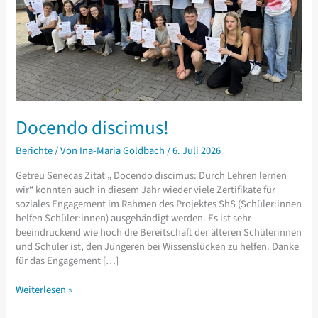
Docendo discimus!
Berichte
/ Von
Ina-Maria Goldbach
/
6. Juli 2026
Getreu Senecas Zitat „ Docendo discimus: Durch Lehren lernen
wir“ konnten auch in diesem Jahr wieder viele Zertifikate für
soziales Engagement im Rahmen des Projektes ShS (Schüler:innen
helfen Schüler:innen) ausgehändigt werden. Es ist sehr
beeindruckend wie hoch die Bereitschaft der älteren Schülerinnen
und Schüler ist, den Jüngeren bei Wissenslücken zu helfen. Danke
für das Engagement […]
Docendo
Weiterlesen »
discimus!