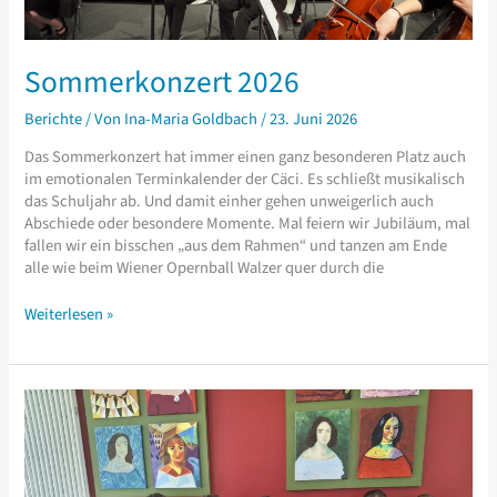
Sommerkonzert 2026
Berichte
/ Von
Ina-Maria Goldbach
/
23. Juni 2026
Das Sommerkonzert hat immer einen ganz besonderen Platz auch
im emotionalen Terminkalender der Cäci. Es schließt musikalisch
das Schuljahr ab. Und damit einher gehen unweigerlich auch
Abschiede oder besondere Momente. Mal feiern wir Jubiläum, mal
fallen wir ein bisschen „aus dem Rahmen“ und tanzen am Ende
alle wie beim Wiener Opernball Walzer quer durch die
Sommerkonzert
Weiterlesen »
2026