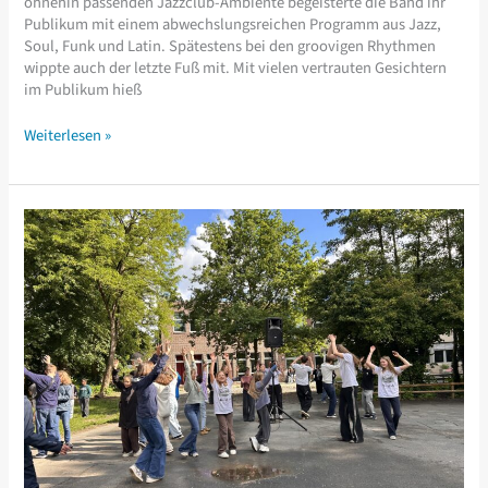
ohnehin passenden Jazzclub-Ambiente begeisterte die Band ihr
Publikum mit einem abwechslungsreichen Programm aus Jazz,
Soul, Funk und Latin. Spätestens bei den groovigen Rhythmen
wippte auch der letzte Fuß mit. Mit vielen vertrauten Gesichtern
im Publikum hieß
Cäci-
Weiterlesen »
BigBand
im
Wilhelm13